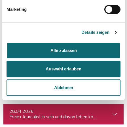
Marketing
11.03.2026
Besser schreiben und redigieren mit KI
Details zeigen
09.04.2026
Creative Writing für Journalist:innen
Alle zulassen
10.04.2026
Crashkurs Ghostwriting
Auswahl erlauben
10.04.2026
Ablehnen
Von der Idee zur fertigen Story
28.04.2026
Freie:r Journalist:in sein und davon leben können: So geht's