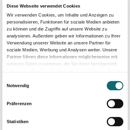
Diese Webseite verwendet Cookies
Wir verwenden Cookies, um Inhalte und Anzeigen zu
22.01.2026
Hijack the Stream: Wie Podcaster:innen den Umbruch in TV 
personalisieren, Funktionen für soziale Medien anbieten
zu können und die Zugriffe auf unsere Website zu
analysieren. Außerdem geben wir Informationen zu Ihrer
27.01.2026
Verwendung unserer Website an unsere Partner für
Ihr Einstieg in den freien Journalismus
soziale Medien, Werbung und Analysen weiter. Unsere
Partner führen diese Informationen möglicherweise mit
weiteren Daten zusammen, die Sie ihnen bereitgestellt
18.02.2026
haben oder die sie im Rahmen Ihrer Nutzung der Dienste
Interviewtraining für Journalist:innen
gesammelt haben.
Einwilligungsauswahl
Notwendig
26.02.2026
Podcasting für Einsteiger:innen - Mit KI-Tools zum Erfolg
Präferenzen
03.03.2026
Statistiken
Video-Podcast mit dem Smartphone: Von der Aufnahme zum