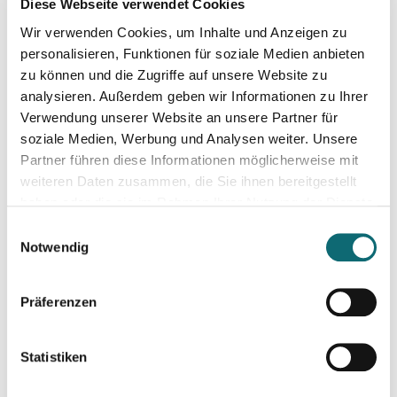
Diese Webseite verwendet Cookies
Format and Moderation
Wir verwenden Cookies, um Inhalte und Anzeigen zu
personalisieren, Funktionen für soziale Medien anbieten
Conversation moderated by
Mirjana Tomic
, fjum, followed by
zu können und die Zugriffe auf unsere Website zu
a coffee break, and a Q&A session. Participants can ask
analysieren. Außerdem geben wir Informationen zu Ihrer
question even before the assigned Q&A time.
Verwendung unserer Website an unsere Partner für
soziale Medien, Werbung und Analysen weiter. Unsere
Partner führen diese Informationen möglicherweise mit
Target audience
weiteren Daten zusammen, die Sie ihnen bereitgestellt
haben oder die sie im Rahmen Ihrer Nutzung der Dienste
Professional journalists and academic researchers.
gesammelt haben.
Einwilligungsauswahl
Maximum: 25 participants
Notwendig
Additional information:
Präferenzen
mirjana.tomic@fjum-wien.at
Statistiken