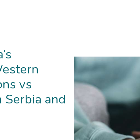
a’s
Western
ons vs
n Serbia and