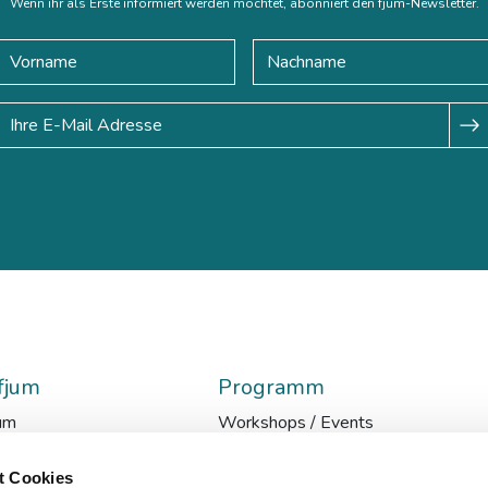
Wenn ihr als Erste informiert werden möchtet, abonniert den fjum-Newsletter.
fjum
Programm
um
Workshops / Events
glish
Lehrgänge
en
AI-Media-Academy
t Cookies