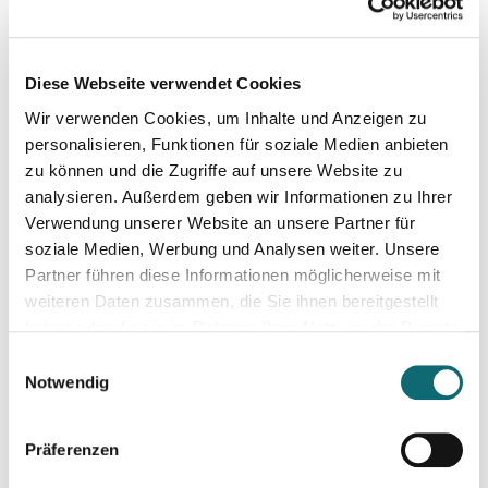
Themen finden, drehen, verkaufen
27.01.2026
Diese Webseite verwendet Cookies
Ihr Einstieg in den freien Journalismus
Wir verwenden Cookies, um Inhalte und Anzeigen zu
personalisieren, Funktionen für soziale Medien anbieten
18.02.2026
zu können und die Zugriffe auf unsere Website zu
Interviewtraining für Journalist:innen
analysieren. Außerdem geben wir Informationen zu Ihrer
Verwendung unserer Website an unsere Partner für
soziale Medien, Werbung und Analysen weiter. Unsere
11.03.2026
Partner führen diese Informationen möglicherweise mit
Besser schreiben und redigieren mit KI
weiteren Daten zusammen, die Sie ihnen bereitgestellt
haben oder die sie im Rahmen Ihrer Nutzung der Dienste
gesammelt haben.
09.04.2026
Einwilligungsauswahl
Creative Writing für Journalist:innen
Notwendig
Präferenzen
10.04.2026
Crashkurs Ghostwriting