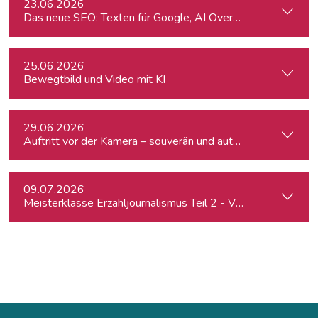
23.06.2026
Das neue SEO: Texten für Google, AI Overviews, ChatGPT 
25.06.2026
Bewegtbild und Video mit KI
29.06.2026
Auftritt vor der Kamera – souverän und authentisch
09.07.2026
Meisterklasse Erzähljournalismus Teil 2 - Von der Idee zur 