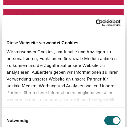
16.01.2026
Themen finden, drehen, verkaufen
27.01.2026
Diese Webseite verwendet Cookies
Ihr Einstieg in den freien Journalismus
Wir verwenden Cookies, um Inhalte und Anzeigen zu
personalisieren, Funktionen für soziale Medien anbieten
18.02.2026
zu können und die Zugriffe auf unsere Website zu
Interviewtraining für Journalist:innen
analysieren. Außerdem geben wir Informationen zu Ihrer
Verwendung unserer Website an unsere Partner für
soziale Medien, Werbung und Analysen weiter. Unsere
11.03.2026
Partner führen diese Informationen möglicherweise mit
Besser schreiben und redigieren mit KI
weiteren Daten zusammen, die Sie ihnen bereitgestellt
haben oder die sie im Rahmen Ihrer Nutzung der Dienste
gesammelt haben.
23.03.2026
Einwilligungsauswahl
Ihr Social-Media-Auftritt mit Canva: Designs, die begeistern
Notwendig