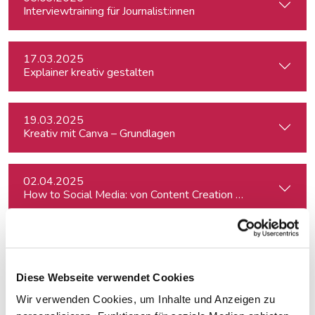
Interviewtraining für Journalist:innen
17.03.2025
Explainer kreativ gestalten
19.03.2025
Kreativ mit Canva – Grundlagen
02.04.2025
How to Social Media: von Content Creation bis zum Communi
07.04.2025
Nah dran! Die Kunst der Video-Reportage
Diese Webseite verwendet Cookies
Wir verwenden Cookies, um Inhalte und Anzeigen zu
16.04.2025