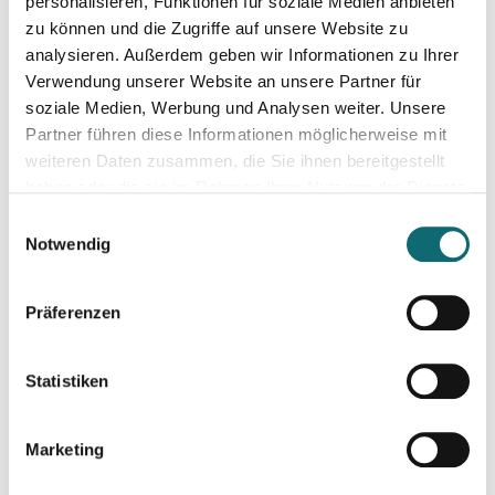
Freie Journalist:in sein und davon leben können: So geht's
personalisieren, Funktionen für soziale Medien anbieten
zu können und die Zugriffe auf unsere Website zu
analysieren. Außerdem geben wir Informationen zu Ihrer
16.04.2025
Verwendung unserer Website an unsere Partner für
Freie Journalist:in sein und davon leben können: So geht's
soziale Medien, Werbung und Analysen weiter. Unsere
Partner führen diese Informationen möglicherweise mit
weiteren Daten zusammen, die Sie ihnen bereitgestellt
22.04.2025
haben oder die sie im Rahmen Ihrer Nutzung der Dienste
Auftritt vor der Kamera – souverän und authentisch
gesammelt haben.
Einwilligungsauswahl
Notwendig
29.04.2025
Ihr Social Media-Auftritt mit Canva: Designs, die begeistern
Präferenzen
05.05.2025
Statistiken
Bewegtbild und Video mit KI
Marketing
21.05.2025
Professionell moderieren