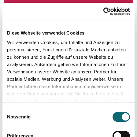
29.01.2026
Political and social changes In Ukraine after four years of wa
Diese Webseite verwendet Cookies
Wir verwenden Cookies, um Inhalte und Anzeigen zu
18.02.2026
Interviewtraining für Journalist:innen
personalisieren, Funktionen für soziale Medien anbieten
zu können und die Zugriffe auf unsere Website zu
analysieren. Außerdem geben wir Informationen zu Ihrer
18.02.2026
Verwendung unserer Website an unsere Partner für
In Dialogue with Bundesheer Colonel Dr. Markus Reisner
soziale Medien, Werbung und Analysen weiter. Unsere
Partner führen diese Informationen möglicherweise mit
weiteren Daten zusammen, die Sie ihnen bereitgestellt
11.03.2026
haben oder die sie im Rahmen Ihrer Nutzung der Dienste
Elections in Slovenia: will Trump-admirer Janez Janša return 
gesammelt haben.
Einwilligungsauswahl
Notwendig
11.03.2026
Besser schreiben und redigieren mit KI
Präferenzen