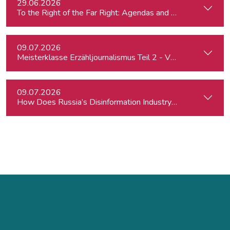
29.06.2026
To the Right of the Far Right: Agendas and Appeals
09.07.2026
Meisterklasse Erzähljournalismus Teil 2 - Von der Idee zur 
09.07.2026
How Does Russia’s Disinformation Industry Work — and Ca