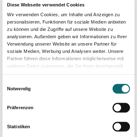
10.11.2023
Diese Webseite verwendet Cookies
Kreativ mit Canva
Wir verwenden Cookies, um Inhalte und Anzeigen zu
personalisieren, Funktionen für soziale Medien anbieten
13.11.2023
zu können und die Zugriffe auf unsere Website zu
Nah dran! Die Kunst der Video-Reportage
analysieren. Außerdem geben wir Informationen zu Ihrer
Verwendung unserer Website an unsere Partner für
soziale Medien, Werbung und Analysen weiter. Unsere
12.02.2024
Partner führen diese Informationen möglicherweise mit
Auftritt vor der Kamera – souverän und authentisch
weiteren Daten zusammen, die Sie ihnen bereitgestellt
haben oder die sie im Rahmen Ihrer Nutzung der Dienste
gesammelt haben.
26.02.2024
Einwilligungsauswahl
Reels, TikToks, YouTube-Shorts & mehr: Social Media-Videos 
Notwendig
Präferenzen
01.03.2024
Kreativ mit Canva – Grundlagen
Statistiken
08.03.2024