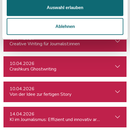
Auswahl erlauben
07.04.2026
How to Social Media - Onlinepräsenz aufbauen & Beiträge ef
Ablehnen
09.04.2026
Creative Writing für Journalist:innen
10.04.2026
Crashkurs Ghostwriting
10.04.2026
Von der Idee zur fertigen Story
14.04.2026
KI im Journalismus: Effizient und innovativ arbeiten