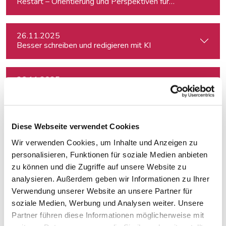
Restart – Orientierung und Perspektiven für Medienprofis 
26.11.2025
Besser schreiben und redigieren mit KI
26.11.2025
How to Social Media - Onlinepräsenz aufbauen & Beiträge ef
16.01.2026
Diese Webseite verwendet Cookies
Themen finden, drehen, verkaufen
Wir verwenden Cookies, um Inhalte und Anzeigen zu
personalisieren, Funktionen für soziale Medien anbieten
16.01.2026
zu können und die Zugriffe auf unsere Website zu
Themen finden, drehen, verkaufen
analysieren. Außerdem geben wir Informationen zu Ihrer
Verwendung unserer Website an unsere Partner für
soziale Medien, Werbung und Analysen weiter. Unsere
16.01.2026
Partner führen diese Informationen möglicherweise mit
Themen finden, drehen, verkaufen