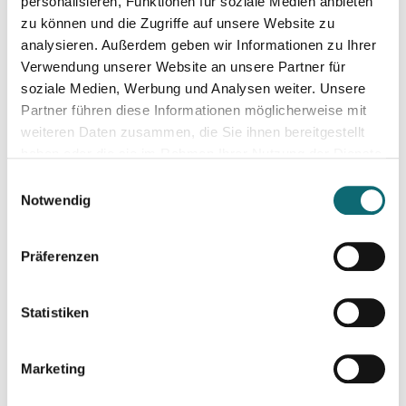
KI-Transkription im Journalismus: Interviews & Medieninhalt
personalisieren, Funktionen für soziale Medien anbieten
zu können und die Zugriffe auf unsere Website zu
analysieren. Außerdem geben wir Informationen zu Ihrer
14.11.2025
Verwendung unserer Website an unsere Partner für
Kurzvideos auf Social Media optimieren
soziale Medien, Werbung und Analysen weiter. Unsere
Partner führen diese Informationen möglicherweise mit
weiteren Daten zusammen, die Sie ihnen bereitgestellt
17.11.2025
haben oder die sie im Rahmen Ihrer Nutzung der Dienste
Auftritt vor der Kamera – souverän und authentisch
gesammelt haben.
Einwilligungsauswahl
Notwendig
24.11.2025
Restart – Orientierung und Perspektiven für Medienprofis 
Präferenzen
26.11.2025
Statistiken
How to Social Media - Onlinepräsenz aufbauen & Beiträge ef
Marketing
10.12.2025
Ihr Social Media-Auftritt mit Canva: Designs, die begeistern