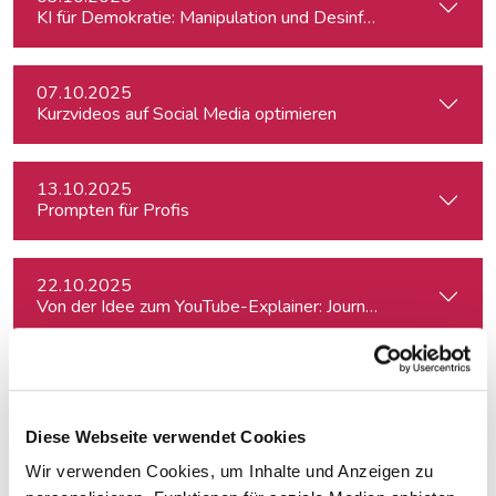
KI für Demokratie: Manipulation und Desinformation entlarv
07.10.2025
Kurzvideos auf Social Media optimieren
13.10.2025
Prompten für Profis
22.10.2025
Von der Idee zum YouTube-Explainer: Journalistische Erklärv
06.11.2025
Podcasting für Einsteiger:innen - Mit KI-Tools zum Erfolg
Diese Webseite verwendet Cookies
Wir verwenden Cookies, um Inhalte und Anzeigen zu
11.11.2025