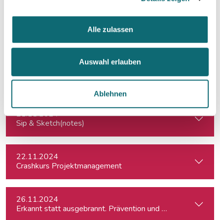
07.11.2024
Alle zulassen
Das Video-Interview: Tipps und Techniken für TV und Web
Auswahl erlauben
13.11.2024
Interviewtraining für Journalist:innen
Ablehnen
21.11.2024
Sip & Sketch(notes)
22.11.2024
Crashkurs Projektmanagement
26.11.2024
Erkannt statt ausgebrannt. Prävention und Erste-Hilfe bei 