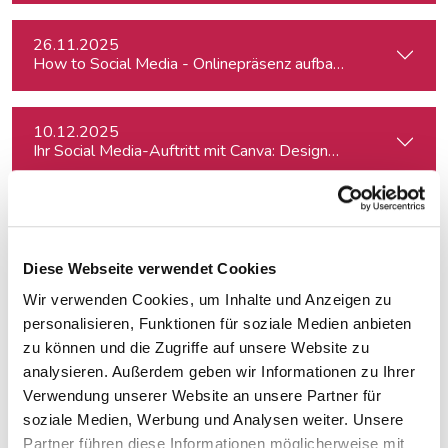
26.11.2025
How to Social Media - Onlinepräsenz aufbauen & Beiträge ef
10.12.2025
Ihr Social Media-Auftritt mit Canva: Designs, die begeistern
11.12.2025
Kreativ mit Canva – Advanced
Diese Webseite verwendet Cookies
Wir verwenden Cookies, um Inhalte und Anzeigen zu
16.01.2026
Themen finden, drehen, verkaufen
personalisieren, Funktionen für soziale Medien anbieten
zu können und die Zugriffe auf unsere Website zu
analysieren. Außerdem geben wir Informationen zu Ihrer
16.01.2026
Verwendung unserer Website an unsere Partner für
Themen finden, drehen, verkaufen
soziale Medien, Werbung und Analysen weiter. Unsere
Partner führen diese Informationen möglicherweise mit