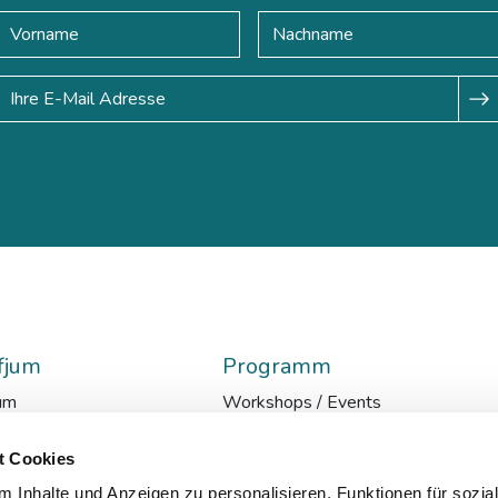
fjum
Programm
um
Workshops / Events
glish
Lehrgänge
en
AI-Media-Academy
t Cookies
ationen
Ressort Z
 Inhalte und Anzeigen zu personalisieren, Funktionen für sozia