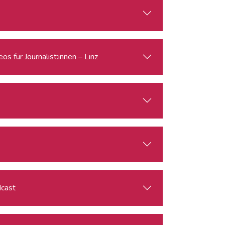
s für Journalist:innen – Linz
dcast