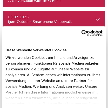
A conversation with Jim O’Brien
03.07.2025
fjum_Outdoor: Smartphone Videowalk
09.07.2025
Story first, Plattform second? – Langformat-Journalismus a
Diese Webseite verwendet Cookies
Wir verwenden Cookies, um Inhalte und Anzeigen zu
14.08.2025
Klimajournalismus-Summerschool 2025
personalisieren, Funktionen für soziale Medien anbieten
zu können und die Zugriffe auf unsere Website zu
analysieren. Außerdem geben wir Informationen zu Ihrer
22.09.2025
Verwendung unserer Website an unsere Partner für
Chinese Diaspora in Europe: Ideological Divides, Independent
soziale Medien, Werbung und Analysen weiter. Unsere
Partner führen diese Informationen möglicherweise mit
weiteren Daten zusammen, die Sie ihnen bereitgestellt
24.09.2025
haben oder die sie im Rahmen Ihrer Nutzung der Dienste
Czech Parliamentary Elections: Issues at stake and potentia