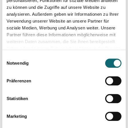
Auftritt vor der Kamera – souverän und authentisch
personalisieren, Funktionen für soziale Medien anbieten
zu können und die Zugriffe auf unsere Website zu
analysieren. Außerdem geben wir Informationen zu Ihrer
25.09.2024
Verwendung unserer Website an unsere Partner für
RTR - Podcastförderung: Q&A
soziale Medien, Werbung und Analysen weiter. Unsere
Partner führen diese Informationen möglicherweise mit
weiteren Daten zusammen, die Sie ihnen bereitgestellt
26.09.2024
haben oder die sie im Rahmen Ihrer Nutzung der Dienste
Professionell moderieren
gesammelt haben.
Einwilligungsauswahl
Notwendig
08.10.2024
Kreativ mit Canva – Grundlagen
Präferenzen
11.10.2024
Statistiken
Crashkurs LinkedIn
Marketing
11.10.2024
KI für die Podcast-Produktion