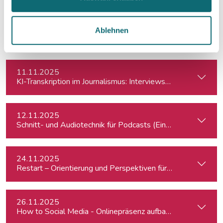
06.11.2025
Ablehnen
Podcasting für Einsteiger:innen - Mit KI-Tools zum Erfolg
11.11.2025
KI-Transkription im Journalismus: Interviews & Medieninhalt
12.11.2025
Schnitt- und Audiotechnik für Podcasts (Einsteiger:innen)
24.11.2025
Restart – Orientierung und Perspektiven für Medienprofis 
26.11.2025
How to Social Media - Onlinepräsenz aufbauen & Beiträge ef