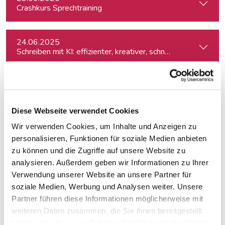
Crashkurs Sprechtraining
24.06.2025
Schreiben mit KI: effizienter, kreativer, schneller
30.06.2025
Klicks, Codes, Kommentarspalten – Content-Produktion un
Diese Webseite verwendet Cookies
Wir verwenden Cookies, um Inhalte und Anzeigen zu
10.07.2025
Smarter, schneller, kreativer: KI-Tools für die journalistisc
personalisieren, Funktionen für soziale Medien anbieten
zu können und die Zugriffe auf unsere Website zu
analysieren. Außerdem geben wir Informationen zu Ihrer
14.08.2025
Verwendung unserer Website an unsere Partner für
Klimajournalismus-Summerschool 2025
soziale Medien, Werbung und Analysen weiter. Unsere
Partner führen diese Informationen möglicherweise mit
weiteren Daten zusammen, die Sie ihnen bereitgestellt
12.09.2025
haben oder die sie im Rahmen Ihrer Nutzung der Dienste