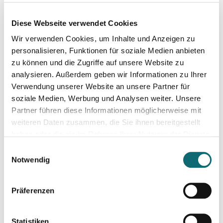
Mehr Kreativität und gutes Zeitmanagement
Diese Webseite verwendet Cookies
Wir verwenden Cookies, um Inhalte und Anzeigen zu
05.10.2023
Professionell moderieren
personalisieren, Funktionen für soziale Medien anbieten
zu können und die Zugriffe auf unsere Website zu
analysieren. Außerdem geben wir Informationen zu Ihrer
10.10.2023
Verwendung unserer Website an unsere Partner für
Podcasting für Anfänger:innen: Der Weg zum eigenen Podc
soziale Medien, Werbung und Analysen weiter. Unsere
Partner führen diese Informationen möglicherweise mit
weiteren Daten zusammen, die Sie ihnen bereitgestellt
06.11.2023
haben oder die sie im Rahmen Ihrer Nutzung der Dienste
Interviewtraining für Journalist:innen
gesammelt haben.
Einwilligungsauswahl
Notwendig
08.11.2023
Professionelle Aufnahmetechnik für Podcasts
Präferenzen
05.12.2023
Statistiken