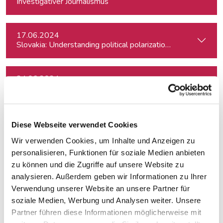
Investigativer Journalismus
17.06.2024
Slovakia: Understanding political polarizations and their th
24.06.2024
Auftritt vor der Kamera – souverän und authentisch
02.07.2024
Diese Webseite verwendet Cookies
Elections in the United Kingdom: Understanding Voters’ Con
Wir verwenden Cookies, um Inhalte und Anzeigen zu
personalisieren, Funktionen für soziale Medien anbieten
10.09.2024
zu können und die Zugriffe auf unsere Website zu
Netzwerk Klimajournalismus: Press Briefing zur Nationalra
analysieren. Außerdem geben wir Informationen zu Ihrer
Verwendung unserer Website an unsere Partner für
soziale Medien, Werbung und Analysen weiter. Unsere
17.09.2024
Partner führen diese Informationen möglicherweise mit
In Dialogue with Bundesheer Colonel Dr. Markus Reisne