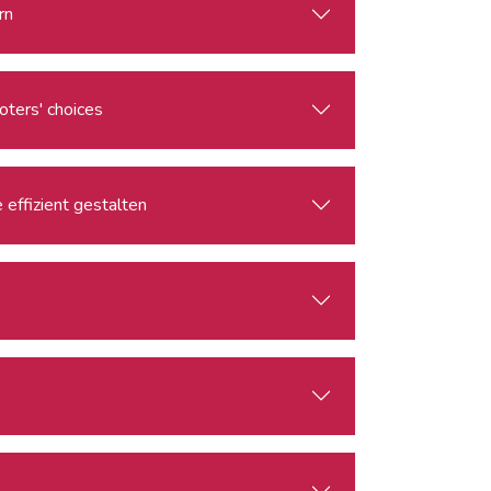
rn
voters' choices
effizient gestalten