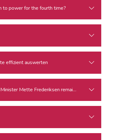
rn to power for the fourth time?
lte effizient auswerten
Minister Mette Frederiksen remain in office?