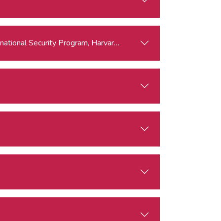
ernational Security Program, Harvard University
s