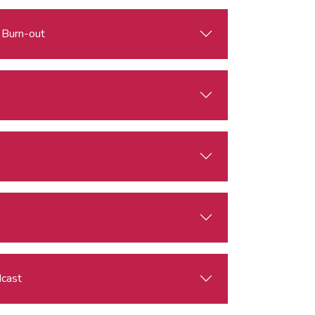
i Burn-out
dcast