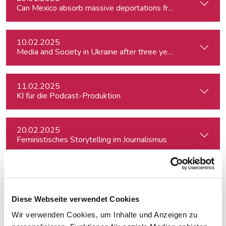
Can Mexico absorb massive deportations from the US?
10.02.2025
Media and Society in Ukraine after three years of war. Curre
11.02.2025
KI für die Podcast-Produktion
20.02.2025
Feministisches Storytelling im Journalismus
04.03.2025
A Conversation with Marty Baron, Pulitzer-winning US journal
Diese Webseite verwendet Cookies
Wir verwenden Cookies, um Inhalte und Anzeigen zu
23.04.2025