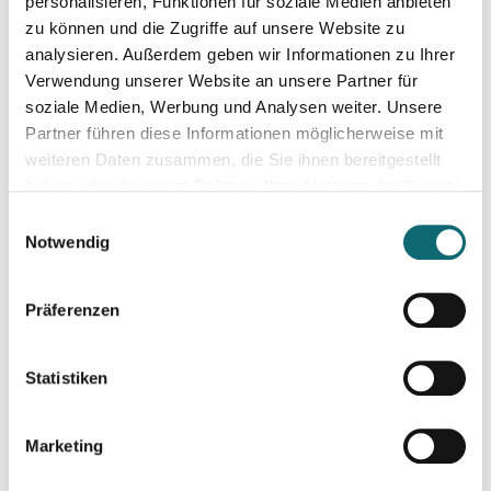
Voters’ Choices and International Influence in Romania’s Pre
personalisieren, Funktionen für soziale Medien anbieten
zu können und die Zugriffe auf unsere Website zu
analysieren. Außerdem geben wir Informationen zu Ihrer
06.05.2025
Verwendung unserer Website an unsere Partner für
Professionelle Aufnahmetechnik für Podcasts & Radio
soziale Medien, Werbung und Analysen weiter. Unsere
Partner führen diese Informationen möglicherweise mit
weiteren Daten zusammen, die Sie ihnen bereitgestellt
07.05.2025
haben oder die sie im Rahmen Ihrer Nutzung der Dienste
Speak and Shine - "Stimmig sprechen" für Podcast, Hörfunk
gesammelt haben.
Einwilligungsauswahl
Notwendig
09.05.2025
Poland’s Presidential Elections: transition, migration, war, se
Präferenzen
14.05.2025
Statistiken
Schnitt- und Audiotechnik für Podcasts (Einsteiger:innen)
Marketing
10.06.2025
Texten fürs Ohr – Schreiben für Audio-Formate