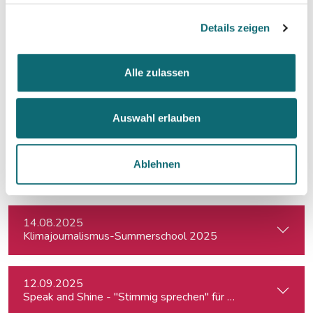
Details zeigen
16.06.2025
Student Protests in Serbia: Impact, Challenges, and Perspe
Alle zulassen
23.06.2025
Crashkurs Sprechtraining
Auswahl erlauben
25.06.2025
Ablehnen
A conversation with Jim O’Brien
14.08.2025
Klimajournalismus-Summerschool 2025
12.09.2025
Speak and Shine - "Stimmig sprechen" für Podcast, Hörfunk