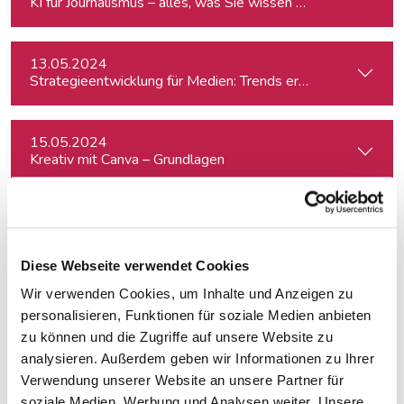
KI für Journalismus – alles, was Sie wissen müssen
13.05.2024
Strategieentwicklung für Medien: Trends erkennen & analys
15.05.2024
Kreativ mit Canva – Grundlagen
23.05.2024
Journalistische Produktentwicklung
Diese Webseite verwendet Cookies
Wir verwenden Cookies, um Inhalte und Anzeigen zu
04.06.2024
Investigativer Journalismus
personalisieren, Funktionen für soziale Medien anbieten
zu können und die Zugriffe auf unsere Website zu
analysieren. Außerdem geben wir Informationen zu Ihrer
24.06.2024
Verwendung unserer Website an unsere Partner für
Auftritt vor der Kamera – souverän und authentisch
soziale Medien, Werbung und Analysen weiter. Unsere