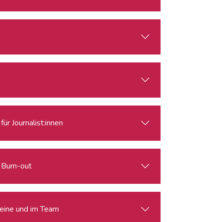
ür Journalist:innen
i Burn-out
lleine und im Team