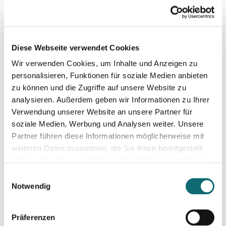
24.03.2025
Von der Idee zum Film: So schreibe ich ein schlüssiges Konz
Diese Webseite verwendet Cookies
Wir verwenden Cookies, um Inhalte und Anzeigen zu
31.03.2025
Book writing boot camp 2025
personalisieren, Funktionen für soziale Medien anbieten
zu können und die Zugriffe auf unsere Website zu
analysieren. Außerdem geben wir Informationen zu Ihrer
16.04.2025
Verwendung unserer Website an unsere Partner für
Freie Journalist:in sein und davon leben können: So geht's
soziale Medien, Werbung und Analysen weiter. Unsere
Partner führen diese Informationen möglicherweise mit
weiteren Daten zusammen, die Sie ihnen bereitgestellt
16.04.2025
haben oder die sie im Rahmen Ihrer Nutzung der Dienste
Freie Journalist:in sein und davon leben können: So geht's
gesammelt haben.
Einwilligungsauswahl
Notwendig
22.04.2025
Auftritt vor der Kamera – souverän und authentisch
Präferenzen