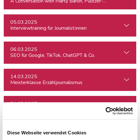
A Conversation with Marty Baron, Pulitzer-winning US journal
05.03.2025
Interviewtraining für Journalist:innen
06.03.2025
SEO für Google, TikTok, ChatGPT & Co.
14.03.2025
Meisterklasse Erzähljournalismus
24.03.2025
Von der Idee zum Film: So schreibe ich ein schlüssiges Konz
31.03.2025
Diese Webseite verwendet Cookies
Book writing boot camp 2025