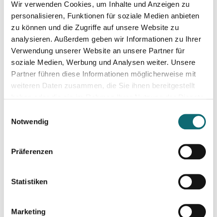
Wir verwenden Cookies, um Inhalte und Anzeigen zu
personalisieren, Funktionen für soziale Medien anbieten
23.04.2025
zu können und die Zugriffe auf unsere Website zu
Voters’ Choices and International Influence in Romania’s Pre
analysieren. Außerdem geben wir Informationen zu Ihrer
Verwendung unserer Website an unsere Partner für
soziale Medien, Werbung und Analysen weiter. Unsere
24.04.2025
Partner führen diese Informationen möglicherweise mit
Besser schreiben und redigieren mit KI
weiteren Daten zusammen, die Sie ihnen bereitgestellt
haben oder die sie im Rahmen Ihrer Nutzung der Dienste
gesammelt haben.
09.05.2025
Einwilligungsauswahl
Poland’s Presidential Elections: transition, migration, war, se
Notwendig
Präferenzen
16.05.2025
Abenteuer Sachbuch. Sachbücher schreiben für Journalist:inn
Statistiken
19.05.2025
Von der Krise zur Chance - So geht konstruktiver Journalism
Marketing