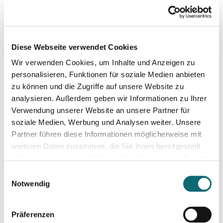
31.10.2024
Bewegtbild und Video mit KI
Diese Webseite verwendet Cookies
Wir verwenden Cookies, um Inhalte und Anzeigen zu
05.11.2024
Abenteuer Sachbuch. Sachbücher schreiben für Journalist:inn
personalisieren, Funktionen für soziale Medien anbieten
zu können und die Zugriffe auf unsere Website zu
analysieren. Außerdem geben wir Informationen zu Ihrer
05.11.2024
Verwendung unserer Website an unsere Partner für
Kreativ mit Canva – Grundlagen
soziale Medien, Werbung und Analysen weiter. Unsere
Partner führen diese Informationen möglicherweise mit
weiteren Daten zusammen, die Sie ihnen bereitgestellt
07.11.2024
haben oder die sie im Rahmen Ihrer Nutzung der Dienste
Das Video-Interview: Tipps und Techniken für TV und Web
gesammelt haben.
Einwilligungsauswahl
Notwendig
13.11.2024
Interviewtraining für Journalist:innen
Präferenzen