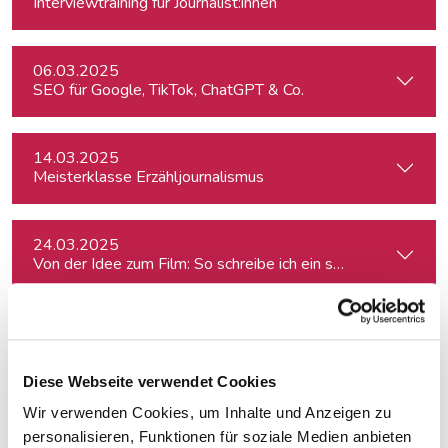
Interviewtraining für Journalist:innen
06.03.2025
SEO für Google, TikTok, ChatGPT & Co.
14.03.2025
Meisterklasse Erzähljournalismus
24.03.2025
Von der Idee zum Film: So schreibe ich ein schlüssiges Konz
31.03.2025
Book writing boot camp 2025
Diese Webseite verwendet Cookies
Wir verwenden Cookies, um Inhalte und Anzeigen zu
24.04.2025
Besser schreiben und redigieren mit KI
personalisieren, Funktionen für soziale Medien anbieten