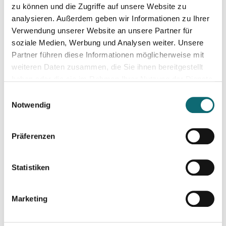
zu können und die Zugriffe auf unsere Website zu
analysieren. Außerdem geben wir Informationen zu Ihrer
06.05.2025
Verwendung unserer Website an unsere Partner für
Professionelle Aufnahmetechnik für Podcasts & Radio
soziale Medien, Werbung und Analysen weiter. Unsere
Partner führen diese Informationen möglicherweise mit
weiteren Daten zusammen, die Sie ihnen bereitgestellt
07.05.2025
haben oder die sie im Rahmen Ihrer Nutzung der Dienste
Speak and Shine - "Stimmig sprechen" für Podcast, Hörfunk
gesammelt haben.
Einwilligungsauswahl
Notwendig
14.05.2025
Schnitt- und Audiotechnik für Podcasts (Einsteiger:innen)
Präferenzen
16.05.2025
Statistiken
Abenteuer Sachbuch. Sachbücher schreiben für Journalist:inn
Marketing
19.05.2025
Von der Krise zur Chance - So geht konstruktiver Journalism