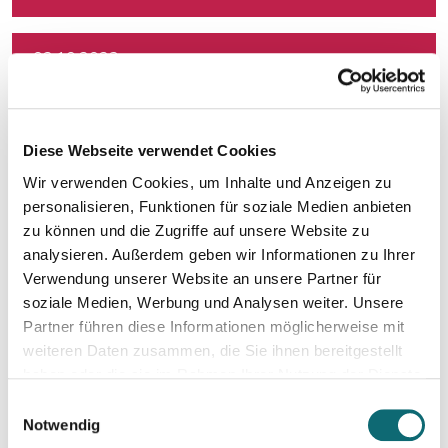
02.10.2023
Effizienz & Kreativität im Journalismus mit KI
05.10.2023
Diese Webseite verwendet Cookies
Mehr Kreativität und gutes Zeitmanagement
Wir verwenden Cookies, um Inhalte und Anzeigen zu
personalisieren, Funktionen für soziale Medien anbieten
05.10.2023
zu können und die Zugriffe auf unsere Website zu
Professionell moderieren
analysieren. Außerdem geben wir Informationen zu Ihrer
Verwendung unserer Website an unsere Partner für
soziale Medien, Werbung und Analysen weiter. Unsere
11.10.2023
Partner führen diese Informationen möglicherweise mit
TikTok für Publisher: Analyse journalistischer Formate & Tr
weiteren Daten zusammen, die Sie ihnen bereitgestellt
haben oder die sie im Rahmen Ihrer Nutzung der Dienste
gesammelt haben.
18.10.2023
Einwilligungsauswahl
SEO: Suchmaschinenoptimierung für Journalist:innen
Notwendig