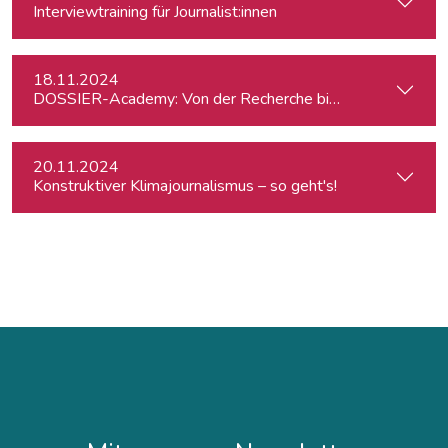
Interviewtraining für Journalist:innen
18.11.2024
DOSSIER-Academy: Von der Recherche bis zur Veröffentlic
20.11.2024
Konstruktiver Klimajournalismus – so geht's!