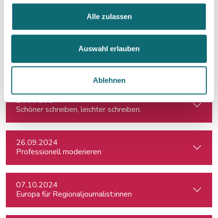
18.07.2024
Alle zulassen
Spontanes Angebot: Meisterklasse Erzähljournalismus – Di
Auswahl erlauben
20.09.2024
Effiziente Recherche mit KI
Ablehnen
24.09.2024
Schöner schreiben, leichter schreiben.
26.09.2024
Professionell moderieren
07.10.2024
Europa für Regionaljournalist:innen