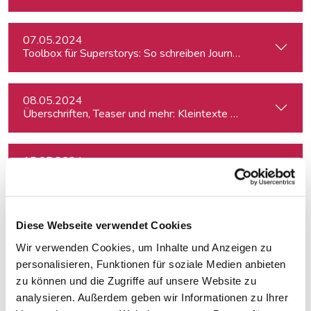
07.05.2024
Toolbox für Superstorys: So schreiben Journalist:innen spa
08.05.2024
Überschriften, Teaser und mehr: Kleintexte einfach besser
15.05.2024
Kreativ mit Canva – Grundlagen
04.06.2024
Diese Webseite verwendet Cookies
Investigativer Journalismus
Wir verwenden Cookies, um Inhalte und Anzeigen zu
personalisieren, Funktionen für soziale Medien anbieten
04.06.2024
zu können und die Zugriffe auf unsere Website zu
Kreativ mit Canva – Advanced
analysieren. Außerdem geben wir Informationen zu Ihrer