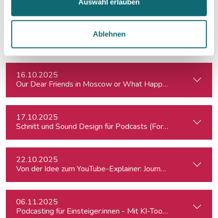
Auswahl erlauben
13.10.2025
Ablehnen
Reise nach Brüssel: Europa für Regionaljournalist:innen
16.10.2025
Our Dear Friends in Moscow or What Happened to Moscow’s P
17.10.2025
Schnitt und Sound Design für Podcasts (Fortgeschrittene)
22.10.2025
Von der Idee zum YouTube-Explainer: Journalistische Erklärv
06.11.2025
Podcasting für Einsteiger:innen - Mit KI-Tools zum Erfolg