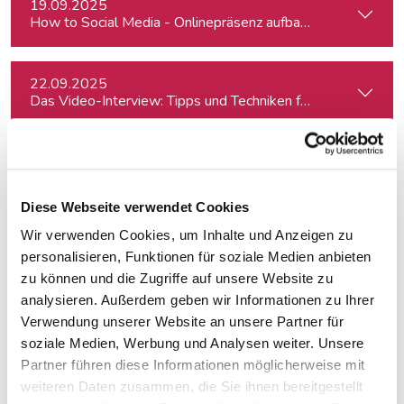
19.09.2025
How to Social Media - Onlinepräsenz aufbauen & Beiträge ef
22.09.2025
Das Video-Interview: Tipps und Techniken für TV und Web
22.09.2025
Chinese Diaspora in Europe: Ideological Divides, Independent
Diese Webseite verwendet Cookies
Wir verwenden Cookies, um Inhalte und Anzeigen zu
24.09.2025
Czech Parliamentary Elections: Issues at stake and potentia
personalisieren, Funktionen für soziale Medien anbieten
zu können und die Zugriffe auf unsere Website zu
analysieren. Außerdem geben wir Informationen zu Ihrer
24.09.2025
Verwendung unserer Website an unsere Partner für
Kreativ mit Canva – Grundlagen
soziale Medien, Werbung und Analysen weiter. Unsere
Partner führen diese Informationen möglicherweise mit
weiteren Daten zusammen, die Sie ihnen bereitgestellt
29.09.2025