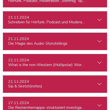
Hörfunk, Podcast, Moderation: „stimmig“ sprechen
21.11.2024
Schreiben für Hörfunk, Podcast und Moderation
21.11.2024
Die Magie des Audio-Storytellings
21.11.2024
What is the
21.11.2024
Sip & Sketch(notes)
27.11.2024
Die Recherchemappe: strukturiert investigativ arbeiten, all