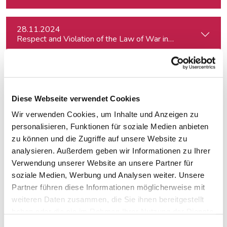
28.11.2024
Respect and Violation of the Law of War in Ukraine and in t
04.12.2024
Professionelle Aufnahmetechnik für Podcasts
Diese Webseite verwendet Cookies
Wir verwenden Cookies, um Inhalte und Anzeigen zu
05.12.2024
Professionelle Schnitt- und Mischtechnik für Podcasts
personalisieren, Funktionen für soziale Medien anbieten
zu können und die Zugriffe auf unsere Website zu
analysieren. Außerdem geben wir Informationen zu Ihrer
10.12.2024
Verwendung unserer Website an unsere Partner für
Bewegtbild und Video mit KI - Linz
soziale Medien, Werbung und Analysen weiter. Unsere
Partner führen diese Informationen möglicherweise mit
weiteren Daten zusammen, die Sie ihnen bereitgestellt
16.01.2025
haben oder die sie im Rahmen Ihrer Nutzung der Dienste
Russian Journalists, Politicians and Activists in Europe: Wh
gesammelt haben.