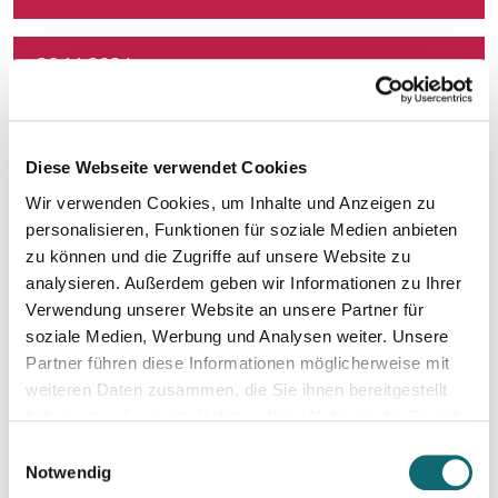
26.11.2024
Erkannt statt ausgebrannt. Prävention und Erste-Hilfe bei 
04.12.2024
Diese Webseite verwendet Cookies
Professionelle Aufnahmetechnik für Podcasts
Wir verwenden Cookies, um Inhalte und Anzeigen zu
personalisieren, Funktionen für soziale Medien anbieten
05.12.2024
zu können und die Zugriffe auf unsere Website zu
Professionelle Schnitt- und Mischtechnik für Podcasts
analysieren. Außerdem geben wir Informationen zu Ihrer
Verwendung unserer Website an unsere Partner für
soziale Medien, Werbung und Analysen weiter. Unsere
06.12.2024
Partner führen diese Informationen möglicherweise mit
Bewerbungstraining für Journalist:innen
weiteren Daten zusammen, die Sie ihnen bereitgestellt
haben oder die sie im Rahmen Ihrer Nutzung der Dienste
gesammelt haben.
10.12.2024
Einwilligungsauswahl
Bewegtbild und Video mit KI - Linz
Notwendig