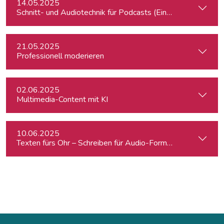
14.05.2025
Schnitt- und Audiotechnik für Podcasts (Einsteiger:innen)
21.05.2025
Professionell moderieren
02.06.2025
Multimedia-Content mit KI
10.06.2025
Texten fürs Ohr – Schreiben für Audio-Formate