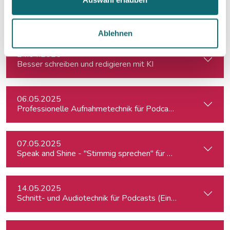
22.04.2025
Auftritt vor der Kamera – souverän und authentisch
Ablehnen
24.04.2025
Besser schreiben und redigieren mit KI
06.05.2025
Professionelle Aufnahmetechnik für Podcasts & Radio
07.05.2025
Speak and Shine - "Stimmig sprechen" für Podcast, Hörfunk
14.05.2025
Schnitt- und Audiotechnik für Podcasts (Einsteiger:innen)