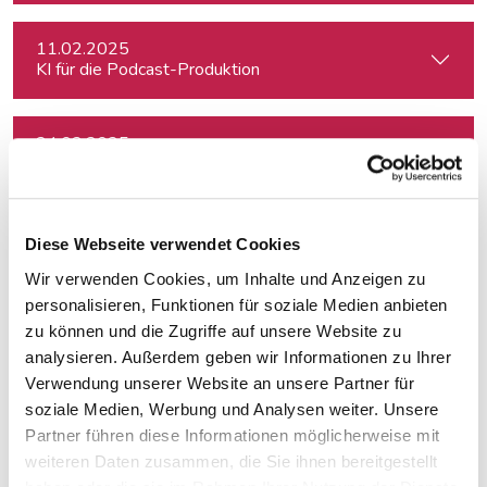
11.02.2025
KI für die Podcast-Produktion
24.02.2025
Freie Journalist:in sein und davon leben können: So geht's
05.03.2025
Diese Webseite verwendet Cookies
Interviewtraining für Journalist:innen
Wir verwenden Cookies, um Inhalte und Anzeigen zu
personalisieren, Funktionen für soziale Medien anbieten
06.03.2025
zu können und die Zugriffe auf unsere Website zu
SEO für Google, TikTok, ChatGPT & Co.
analysieren. Außerdem geben wir Informationen zu Ihrer
Verwendung unserer Website an unsere Partner für
soziale Medien, Werbung und Analysen weiter. Unsere
14.03.2025
Partner führen diese Informationen möglicherweise mit
Meisterklasse Erzähljournalismus
weiteren Daten zusammen, die Sie ihnen bereitgestellt