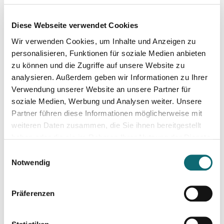
04.12.2024
Diese Webseite verwendet Cookies
Professionelle Aufnahmetechnik für Podcasts
Wir verwenden Cookies, um Inhalte und Anzeigen zu
personalisieren, Funktionen für soziale Medien anbieten
05.12.2024
zu können und die Zugriffe auf unsere Website zu
Professionelle Schnitt- und Mischtechnik für Podcasts
analysieren. Außerdem geben wir Informationen zu Ihrer
Verwendung unserer Website an unsere Partner für
soziale Medien, Werbung und Analysen weiter. Unsere
10.12.2024
Partner führen diese Informationen möglicherweise mit
Bewegtbild und Video mit KI - Linz
weiteren Daten zusammen, die Sie ihnen bereitgestellt
haben oder die sie im Rahmen Ihrer Nutzung der Dienste
gesammelt haben.
17.01.2025
Einwilligungsauswahl
Investigative Recherche mit öffentlichen Tools – von Firmen
Notwendig
Präferenzen
21.01.2025
Die 5 wichtigsten Video-Stile für Social Media