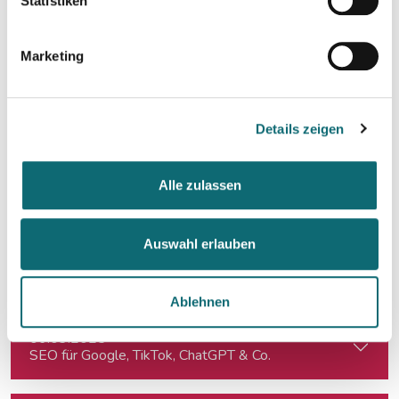
Statistiken
23.01.2025
Podcasting für Anfänger:innen: Der Weg zum eigenen Podc
Marketing
27.01.2025
Schöner schreiben, leichter schreiben.
Details zeigen
11.02.2025
Alle zulassen
KI für die Podcast-Produktion
Auswahl erlauben
05.03.2025
Interviewtraining für Journalist:innen
Ablehnen
06.03.2025
SEO für Google, TikTok, ChatGPT & Co.