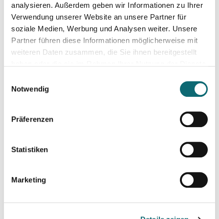
analysieren. Außerdem geben wir Informationen zu Ihrer
23.01.2025
Verwendung unserer Website an unsere Partner für
Podcasting für Anfänger:innen: Der Weg zum eigenen Podc
soziale Medien, Werbung und Analysen weiter. Unsere
Partner führen diese Informationen möglicherweise mit
weiteren Daten zusammen, die Sie ihnen bereitgestellt
29.01.2025
haben oder die sie im Rahmen Ihrer Nutzung der Dienste
Can Mexico absorb massive deportations from the US?
gesammelt haben.
Einwilligungsauswahl
Notwendig
10.02.2025
Media and Society in Ukraine after three years of war. Curre
Präferenzen
11.02.2025
Statistiken
KI für die Podcast-Produktion
Marketing
20.02.2025
Feministisches Storytelling im Journalismus