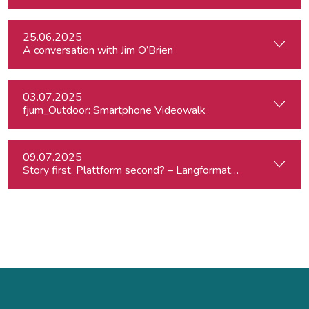
25.06.2025
A conversation with Jim O’Brien
03.07.2025
fjum_Outdoor: Smartphone Videowalk
09.07.2025
Story first, Plattform second? – Langformat-Journalismus a