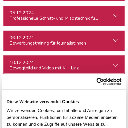
05.12.2024
Professionelle Schnitt- und Mischtechnik für Podcasts
06.12.2024
Bewerbungstraining für Journalist:innen
10.12.2024
Bewegtbild und Video mit KI - Linz
16.01.2025
Russian Journalists, Politicians and Activists in Europe: Wh
Diese Webseite verwendet Cookies
Wir verwenden Cookies, um Inhalte und Anzeigen zu
21.01.2025
Die 5 wichtigsten Video-Stile für Social Media
personalisieren, Funktionen für soziale Medien anbieten
zu können und die Zugriffe auf unsere Website zu