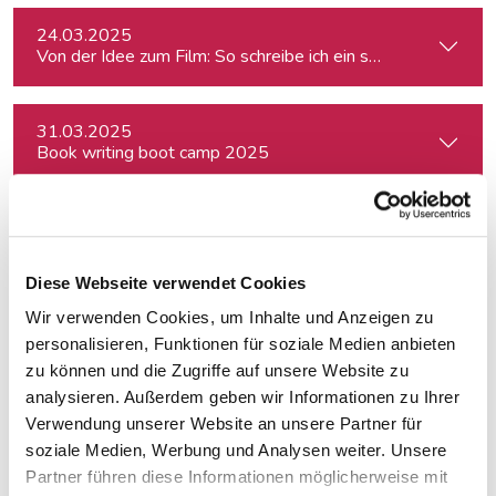
24.03.2025
Von der Idee zum Film: So schreibe ich ein schlüssiges Konz
31.03.2025
Book writing boot camp 2025
02.04.2025
How to Social Media: von Content Creation bis zum Communi
Diese Webseite verwendet Cookies
Wir verwenden Cookies, um Inhalte und Anzeigen zu
16.04.2025
Freie Journalist:in sein und davon leben können: So geht's
personalisieren, Funktionen für soziale Medien anbieten
zu können und die Zugriffe auf unsere Website zu
analysieren. Außerdem geben wir Informationen zu Ihrer
16.04.2025
Verwendung unserer Website an unsere Partner für
Freie Journalist:in sein und davon leben können: So geht's
soziale Medien, Werbung und Analysen weiter. Unsere
Partner führen diese Informationen möglicherweise mit