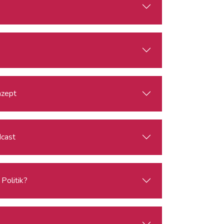
nzept
dcast
Politik?