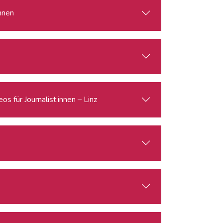
innen
s für Journalist:innen – Linz