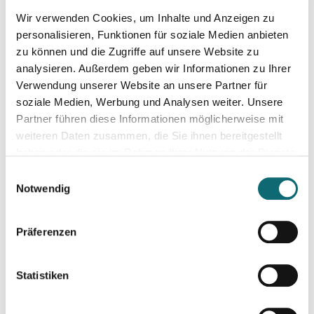
Wir verwenden Cookies, um Inhalte und Anzeigen zu
26.11.2024
Erkannt statt ausgebrannt. Prävention und Erste-Hilfe bei 
personalisieren, Funktionen für soziale Medien anbieten
zu können und die Zugriffe auf unsere Website zu
analysieren. Außerdem geben wir Informationen zu Ihrer
27.11.2024
Verwendung unserer Website an unsere Partner für
Die Recherchemappe: strukturiert investigativ arbeiten, all
soziale Medien, Werbung und Analysen weiter. Unsere
Partner führen diese Informationen möglicherweise mit
weiteren Daten zusammen, die Sie ihnen bereitgestellt
28.11.2024
haben oder die sie im Rahmen Ihrer Nutzung der Dienste
Besser schreiben und redigieren mit KI
gesammelt haben.
Einwilligungsauswahl
Notwendig
06.12.2024
Bewerbungstraining für Journalist:innen
Präferenzen
10.12.2024
Statistiken
Bewegtbild und Video mit KI - Linz