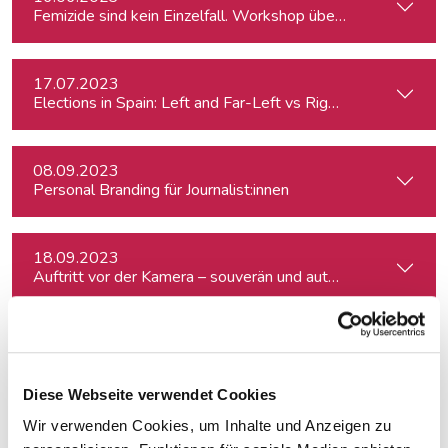
Femizide sind kein Einzelfall. Workshop über sensible Gewa
17.07.2023
Elections in Spain: Left and Far-Left vs Right and Far-Right
08.09.2023
Personal Branding für Journalist:innen
18.09.2023
Auftritt vor der Kamera – souverän und authentisch
22.09.2023
Diese Webseite verwendet Cookies
Wir verwenden Cookies, um Inhalte und Anzeigen zu
05.10.2023