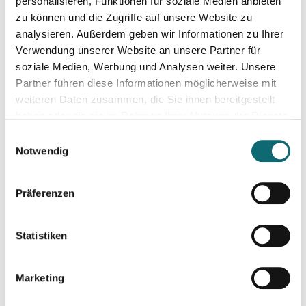
Mehr Kreativität und gutes Zeitmanagement
personalisieren, Funktionen für soziale Medien anbieten
zu können und die Zugriffe auf unsere Website zu
analysieren. Außerdem geben wir Informationen zu Ihrer
05.10.2023
Verwendung unserer Website an unsere Partner für
Professionell moderieren
soziale Medien, Werbung und Analysen weiter. Unsere
Partner führen diese Informationen möglicherweise mit
weiteren Daten zusammen, die Sie ihnen bereitgestellt
09.10.2023
haben oder die sie im Rahmen Ihrer Nutzung der Dienste
Elections in Poland: Polarized Voters, Opposing Policies, a
gesammelt haben.
Einwilligungsauswahl
Notwendig
06.11.2023
Interviewtraining für Journalist:innen
Präferenzen
15.11.2023
Statistiken
Fortbildungsprogramm des Europäischen Parlaments für jung
Marketing
20.11.2023