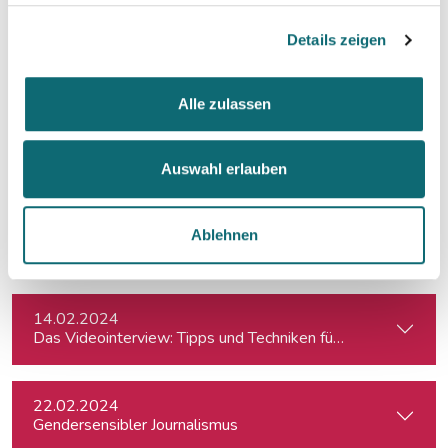
Details zeigen
23.01.2024
In Dialogue with Bundesheer Colonel Dr. Markus Reisner
Alle zulassen
02.02.2024
Crashkurs LinkedIn
Auswahl erlauben
12.02.2024
Ablehnen
Auftritt vor der Kamera – souverän und authentisch
14.02.2024
Das Videointerview: Tipps und Techniken für TV und Web
22.02.2024
Gendersensibler Journalismus