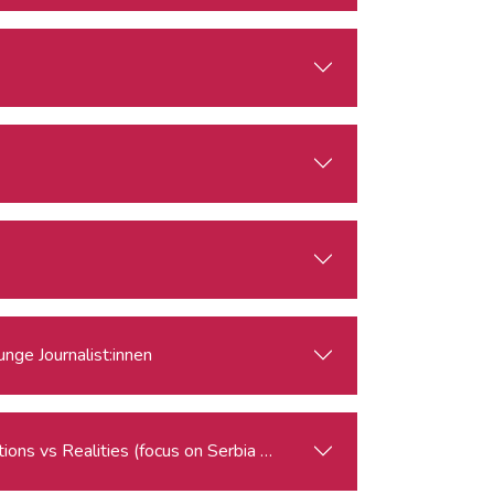
nge Journalist:innen
Russia’s and China’s Presence in the Western Balkans: Perceptions vs Realities (focus on Serbia and Kosovo)