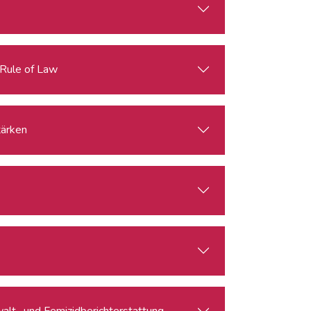
 Rule of Law
opa stärken
walt- und Femizidberichterstattung