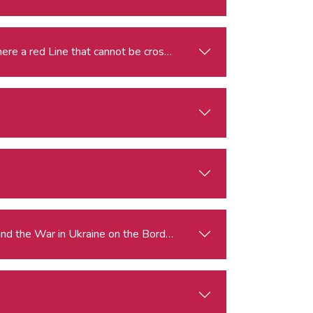
Far-right Rhetoric and Policies are advancing in Europe: Is there a red Line that cannot be crossed?
 and the War in Ukraine on the Border