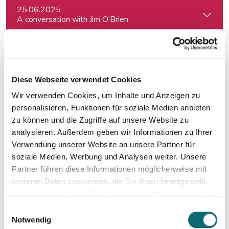
25.06.2025
A conversation with Jim O’Brien
25.06.2025
Die Kunst des Porträtschreibens – ein Intensiv-Workshop für
Diese Webseite verwendet Cookies
Wir verwenden Cookies, um Inhalte und Anzeigen zu
26.06.2025
Dein Einstieg in den freien Journalismus
personalisieren, Funktionen für soziale Medien anbieten
zu können und die Zugriffe auf unsere Website zu
analysieren. Außerdem geben wir Informationen zu Ihrer
27.06.2025
Verwendung unserer Website an unsere Partner für
Reportage & Essay – erzählender Journalismus
soziale Medien, Werbung und Analysen weiter. Unsere
Partner führen diese Informationen möglicherweise mit
weiteren Daten zusammen, die Sie ihnen bereitgestellt
30.06.2025
haben oder die sie im Rahmen Ihrer Nutzung der Dienste
Klicks, Codes, Kommentarspalten – Content-Produktion un
gesammelt haben.
Einwilligungsauswahl
Notwendig