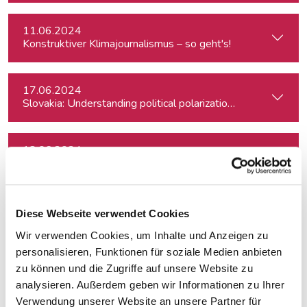
11.06.2024
Konstruktiver Klimajournalismus – so geht's!
17.06.2024
Slovakia: Understanding political polarizations and their th
18.06.2024
Von der Idee zum Buch
20.06.2024
Diese Webseite verwendet Cookies
Klimajournalismus-Summerschool in Bad Aussee
Wir verwenden Cookies, um Inhalte und Anzeigen zu
personalisieren, Funktionen für soziale Medien anbieten
24.06.2024
zu können und die Zugriffe auf unsere Website zu
Auftritt vor der Kamera – souverän und authentisch
analysieren. Außerdem geben wir Informationen zu Ihrer
Verwendung unserer Website an unsere Partner für