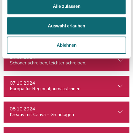
18.09.2024
Alle zulassen
Election Results in Eastern Germany: Implicatio
Auswahl erlauben
20.09.2024
Effiziente Recherche mit KI
Ablehnen
24.09.2024
Schöner schreiben, leichter schreiben.
07.10.2024
Europa für Regionaljournalist:innen
08.10.2024
Kreativ mit Canva – Grundlagen