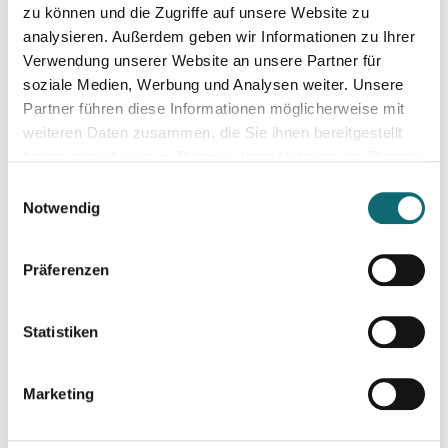
zu können und die Zugriffe auf unsere Website zu
analysieren. Außerdem geben wir Informationen zu Ihrer
22.09.2023
Verwendung unserer Website an unsere Partner für
soziale Medien, Werbung und Analysen weiter. Unsere
Partner führen diese Informationen möglicherweise mit
weiteren Daten zusammen, die Sie ihnen bereitgestellt
26.09.2023
haben oder die sie im Rahmen Ihrer Nutzung der Dienste
Journalistische Produktentwicklung
gesammelt haben.
Einwilligungsauswahl
Notwendig
02.10.2023
Effizienz & Kreativität im Journalismus mit KI
Präferenzen
09.10.2023
Statistiken
Elections in Poland: Polarized Voters, Opposing Policies, a
Marketing
11.10.2023
TikTok für Publisher: Analyse journalistischer Formate & Tr