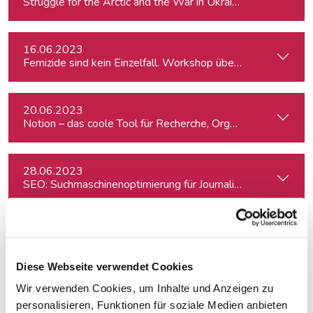
Struggle for the Arctic and the War in Ukraine
16.06.2023
Femizide sind kein Einzelfall. Workshop über sensible Gewa
20.06.2023
Notion – das coole Tool für Recherche, Organisation & Lebe
28.06.2023
SEO: Suchmaschinenoptimierung für Journalist:innen
17.07.2023
Elections in Spain: Left and Far-Left vs Right and Far-Right
Diese Webseite verwendet Cookies
Wir verwenden Cookies, um Inhalte und Anzeigen zu
21.09.2023
Effizienz & Kreativität im Journalismus mit KI
personalisieren, Funktionen für soziale Medien anbieten