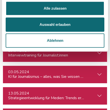
12.04.2024
Alle zulassen
Worum geht es im Spionagefall Ott – und wie reagiert die Po
Auswahl erlauben
24.04.2024
SEO: Suchmaschinenoptimierung für Journalist:innen
Ablehnen
29.04.2024
Interviewtraining für Journalist:innen
03.05.2024
KI für Journalismus – alles, was Sie wissen müssen
13.05.2024
Strategieentwicklung für Medien: Trends erkennen & analys