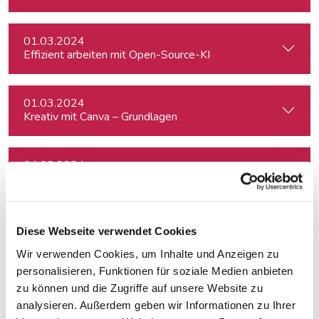
01.03.2024
Effizient arbeiten mit Open-Source-KI
01.03.2024
Kreativ mit Canva – Grundlagen
04.03.2024
Crashkurs Projektmanagement
04.03.2024
Diese Webseite verwendet Cookies
A Conversation with Stephen Hutchings
Wir verwenden Cookies, um Inhalte und Anzeigen zu
personalisieren, Funktionen für soziale Medien anbieten
20.03.2024
zu können und die Zugriffe auf unsere Website zu
Besser schreiben mit KI: umschreiben, straffen, redigieren
analysieren. Außerdem geben wir Informationen zu Ihrer