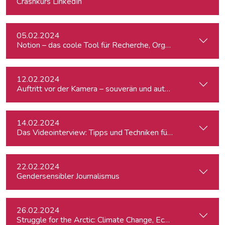
Crashkurs LinkedIn
05.02.2024
Notion – das coole Tool für Recherche, Organisation & Lebe
12.02.2024
Auftritt vor der Kamera – souverän und authentisch
14.02.2024
Das Videointerview: Tipps und Techniken für TV und Web
22.02.2024
Gendersensibler Journalismus
26.02.2024
St