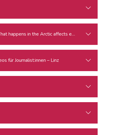
gle for the Arctic: Climate Change, Economy, Security What happens in the Arctic affects everyone.
s für Journalist:innen – Linz