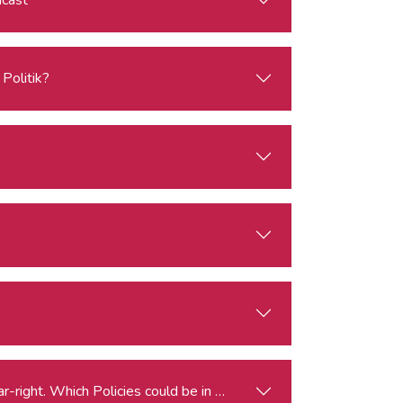
Politik?
Elections for the European Parliament and the Rise of the Far-right. Which Policies could be in Peril?