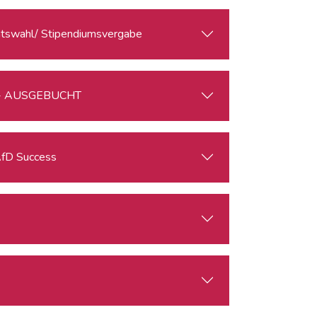
ratswahl/ Stipendiumsvergabe
er - AUSGEBUCHT
ations of the AfD Success