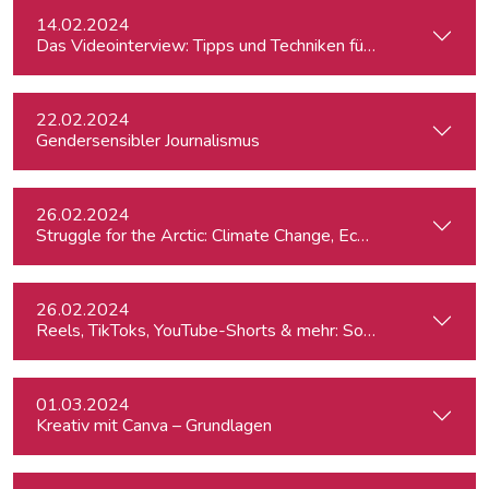
14.02.2024
Das Videointerview: Tipps und Techniken für TV und Web
22.02.2024
Gendersensibler Journalismus
26.02.2024
St
26.02.2024
Reels, TikToks, YouTube-Shorts & mehr: Social Media-Videos 
01.03.2024
Kreativ mit Canva – Grundlagen