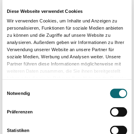
26.09.2024
Diese Webseite verwendet Cookies
Professionell moderieren
Wir verwenden Cookies, um Inhalte und Anzeigen zu
personalisieren, Funktionen für soziale Medien anbieten
08.10.2024
zu können und die Zugriffe auf unsere Website zu
Kreativ mit Canva – Grundlagen
analysieren. Außerdem geben wir Informationen zu Ihrer
Verwendung unserer Website an unsere Partner für
soziale Medien, Werbung und Analysen weiter. Unsere
08.10.2024
Partner führen diese Informationen möglicherweise mit
Would Donald Trump’s Victory pose a Threat to Press Free
weiteren Daten zusammen, die Sie ihnen bereitgestellt
haben oder die sie im Rahmen Ihrer Nutzung der Dienste
gesammelt haben.
11.10.2024
Einwilligungsauswahl
Crashkurs LinkedIn
Notwendig
Präferenzen
11.10.2024
KI für die Podcast-Produktion
Statistiken