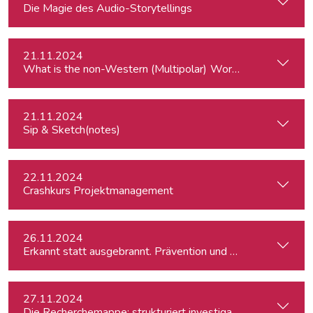
Die Magie des Audio-Storytellings
21.11.2024
What is the
21.11.2024
Sip & Sketch(notes)
22.11.2024
Crashkurs Projektmanagement
26.11.2024
Erkannt statt ausgebrannt. Prävention und Erste-Hilfe bei 
27.11.2024
Die Recherchemappe: strukturiert investigativ arbeiten, all