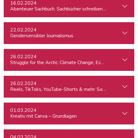
16.02.2024
Abenteuer Sachbuch. Sachbücher schreiben für Journalist:inn
22.02.2024
Gendersensibler Journalismus
26.02.2024
St
26.02.2024
Reels, TikToks, YouTube-Shorts & mehr: Social Media-Videos 
01.03.2024
Kreativ mit Canva – Grundlagen
04.03.2024