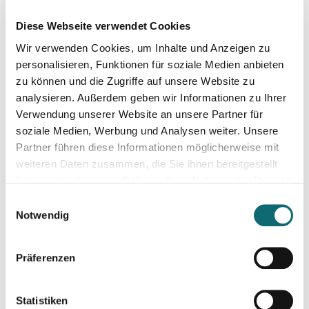
04.06.2024
Diese Webseite verwendet Cookies
Kreativ mit Canva – Advanced
Wir verwenden Cookies, um Inhalte und Anzeigen zu
personalisieren, Funktionen für soziale Medien anbieten
11.06.2024
zu können und die Zugriffe auf unsere Website zu
Konstruktiver Klimajournalismus – so geht's!
analysieren. Außerdem geben wir Informationen zu Ihrer
Verwendung unserer Website an unsere Partner für
soziale Medien, Werbung und Analysen weiter. Unsere
17.06.2024
Partner führen diese Informationen möglicherweise mit
Slovakia: Understanding political polarizations and their th
weiteren Daten zusammen, die Sie ihnen bereitgestellt
haben oder die sie im Rahmen Ihrer Nutzung der Dienste
gesammelt haben.
18.06.2024
Einwilligungsauswahl
Von der Idee zum Buch
Notwendig
Präferenzen
20.06.2024
Klimajournalismus-Summerschool in Bad Aussee
Statistiken