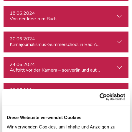
18.06.2024
Von der Idee zum Buch
20.06.2024
Klimajournalismus-Summerschool in Bad Aussee
24.06.2024
Auftritt vor der Kamera – souverän und authentisch
03.07.2024
fjum_Outdoor: Smartphone Videowalk
18.07.2024
Diese Webseite verwendet Cookies
Spontanes Angebot: Meisterklasse Erzähljournalismus – Di
Wir verwenden Cookies, um Inhalte und Anzeigen zu