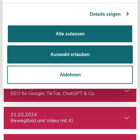
10.10.2024
Reportagen schreiben – ganz einfach
Details zeigen
11.10.2024
Alle zulassen
KI für die Podcast-Produktion
Auswahl erlauben
15.10.2024
Kreativ mit Canva – Advanced
Ablehnen
24.10.2024
SEO für Google, TikTok, ChatGPT & Co.
31.10.2024
Bewegtbild und Video mit KI