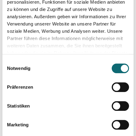
personalisieren, Funktionen für soziale Medien anbieten
20.09.2024
zu können und die Zugriffe auf unsere Website zu
Effiziente Recherche mit KI
analysieren. Außerdem geben wir Informationen zu Ihrer
Verwendung unserer Website an unsere Partner für
soziale Medien, Werbung und Analysen weiter. Unsere
24.09.2024
Partner führen diese Informationen möglicherweise mit
Schöner schreiben, leichter schreiben.
weiteren Daten zusammen, die Sie ihnen bereitgestellt
haben oder die sie im Rahmen Ihrer Nutzung der Dienste
gesammelt haben.
25.09.2024
Einwilligungsauswahl
RTR - Podcastförderung: Q&A
Notwendig
Präferenzen
07.10.2024
Europa für Regionaljournalist:innen
Statistiken
08.10.2024
Kreativ mit Canva – Grundlagen
Marketing