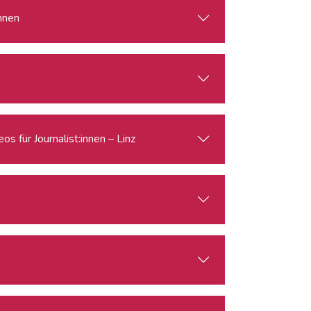
innen
s für Journalist:innen – Linz